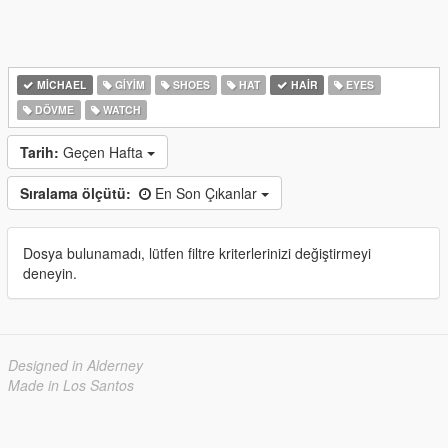
MICHAEL
GIYIM
SHOES
HAT
HAIR
EYES
DÖVME
WATCH
Tarih:
Geçen Hafta
Sıralama ölçütü:
En Son Çıkanlar
Dosya bulunamadı, lütfen filtre kriterlerinizi değiştirmeyi
deneyin.
Designed in Alderney
Made in Los Santos