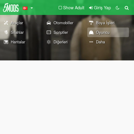
Show Adult
Giriş Yap
Araçlar
Otomobiller
Boya İşleri
Silahlar
Scriptler
Oyuncu
Haritalar
Diğerleri
Daha