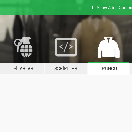
Show Adult
Conten
SILAHLAR
SCRIPTLER
OYUNCU