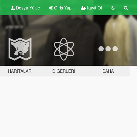
t
Dosya Yükle
Giriş Yap
Kayıt Ol
HARITALAR
DIĞERLERI
DAHA