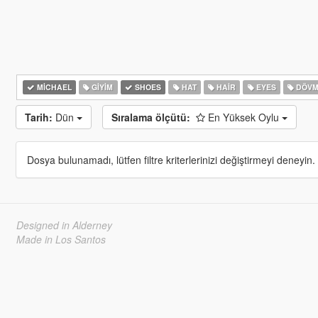
MICHAEL
GIYIM
SHOES
HAT
HAIR
EYES
DÖVM
Tarih:
Dün
Sıralama ölçütü:
En Yüksek Oylu
Dosya bulunamadı, lütfen filtre kriterlerinizi değiştirmeyi deneyin.
Designed in Alderney
Made in Los Santos