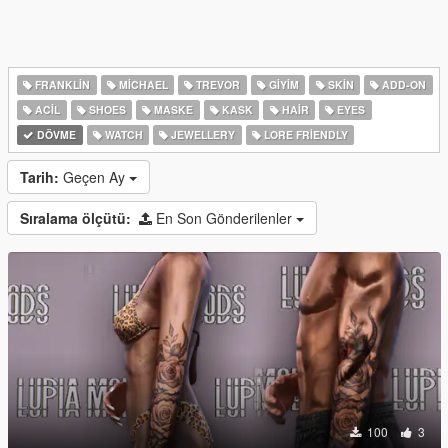
FRANKLIN
MICHAEL
TREVOR
GIYIM
SKIN
ADD-ON
ACIL
SHOES
MASKE
KASK
HAIR
EYES
DÖVME
WATCH
JEWELLERY
LORE FRIENDLY
Tarih:
Geçen Ay
Sıralama ölçütü:
En Son Gönderilenler
100
3