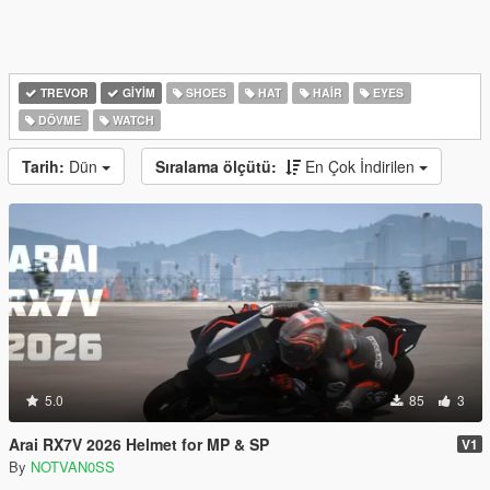
TREVOR
GIYIM
SHOES
HAT
HAIR
EYES
DÖVME
WATCH
Tarih:
Dün
Sıralama ölçütü:
En Çok İndirilen
5.0
85
3
Arai RX7V 2026 Helmet for MP & SP
V1
By
NOTVAN0SS