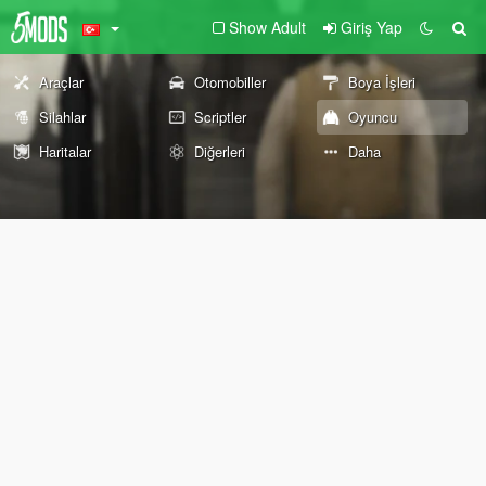
Show Adult
Giriş Yap
Araçlar
Otomobiller
Boya İşleri
Silahlar
Scriptler
Oyuncu
Haritalar
Diğerleri
Daha