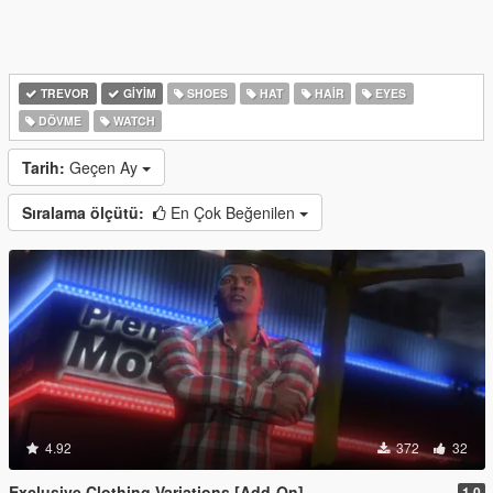
TREVOR
GIYIM
SHOES
HAT
HAIR
EYES
DÖVME
WATCH
Tarih:
Geçen Ay
Sıralama ölçütü:
En Çok Beğenilen
4.92
372
32
Exclusive Clothing Variations [Add-On]
1.0