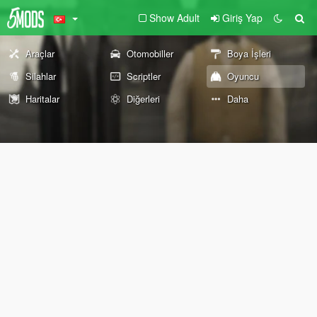
Show Adult
Giriş Yap
Araçlar
Otomobiller
Boya İşleri
Silahlar
Scriptler
Oyuncu
Haritalar
Diğerleri
Daha