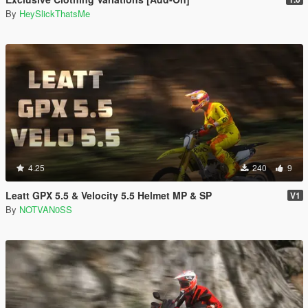
By
HeySlickThatsMe
4.25
240
9
Leatt GPX 5.5 & Velocity 5.5 Helmet MP & SP
V1
By
NOTVAN0SS