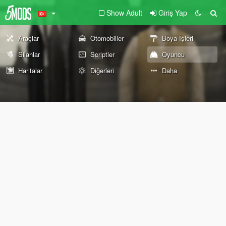
Show Adult
Giriş Yap
Araçlar
Otomobiller
Boya İşleri
Silahlar
Scriptler
Oyuncu
Haritalar
Diğerleri
Daha