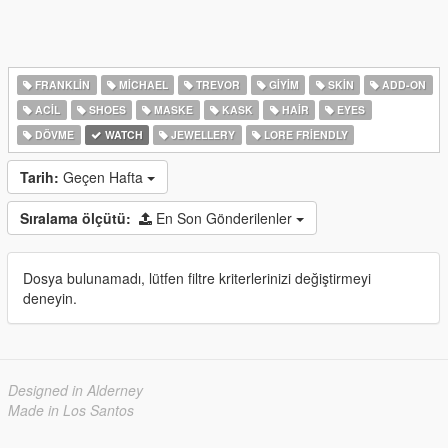
FRANKLIN
MICHAEL
TREVOR
GIYIM
SKIN
ADD-ON
ACIL
SHOES
MASKE
KASK
HAIR
EYES
DÖVME
WATCH
JEWELLERY
LORE FRIENDLY
Tarih:
Geçen Hafta
Sıralama ölçütü:
En Son Gönderilenler
Dosya bulunamadı, lütfen filtre kriterlerinizi değiştirmeyi
deneyin.
Designed in Alderney
Made in Los Santos