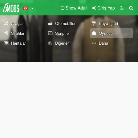
Show Adult
Giriş Yap
Araçlar
Otomobiller
Boya İşleri
Silahlar
Scriptler
Oyuncu
Haritalar
Diğerleri
Daha