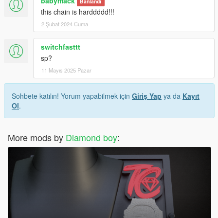
babymack
Banlandı
this chain is harddddd!!!
2 Şubat 2024 Cuma
switchfasttt
sp?
11 Mayıs 2025 Pazar
Sohbete katılın! Yorum yapabilmek için
Giriş Yap
ya da
Kayıt
Ol
.
More mods by
Diamond boy
: