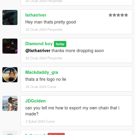
25 Ocak 2024 Perşembe
Isthatriver
Hey man thats pretty good
25 Ocak 2024 Perşembe
Diamond boy
Sahip
@Isthatriver
thanks more dropping soon
25 Ocak 2024 Perşembe
Mackdaddy_gta
thats a fire logo no lie
26 Ocak 2024 Cuma
JDGolden
can you tell me how to export my own chain that i
made?
2 Şubat 2024 Cuma