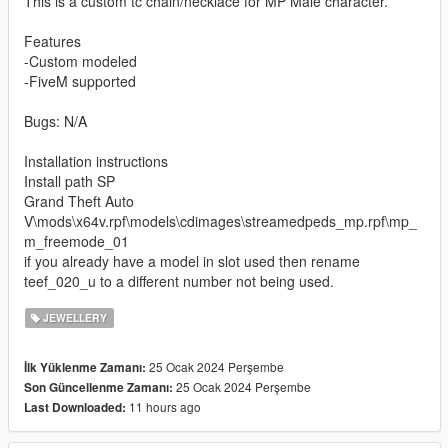
This is a custom tc chain/necklace for MP Male character.
Features
-Custom modeled
-FiveM supported
Bugs: N/A
Installation instructions
Install path SP
Grand Theft Auto
V\mods\x64v.rpf\models\cdimages\streamedpeds_mp.rpf\mp_
m_freemode_01
if you already have a model in slot used then rename
teef_020_u to a different number not being used.
JEWELLERY
25 Ocak 2024 Perşembe
İlk Yüklenme Zamanı:
25 Ocak 2024 Perşembe
Son Güncellenme Zamanı:
11 hours ago
Last Downloaded: