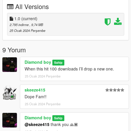
All Versions
1.0
(current)
2.795 indirme
, 9,74 MB
25 Ocak 2024 Perşembe
9 Yorum
Diamond boy
Sahip
When this hit 100 downloads I’ll drop a new one.
25 Ocak 2024 Perşembe
skeeze415
Dope Fam!!
25 Ocak 2024 Perşembe
Diamond boy
Sahip
@skeeze415
thank you 🙏🏾