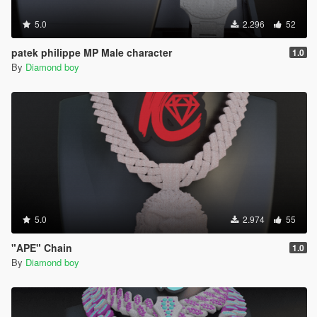
5.0
2.296
52
patek philippe MP Male character
1.0
By
Diamond boy
5.0
2.974
55
"APE" Chain
1.0
By
Diamond boy