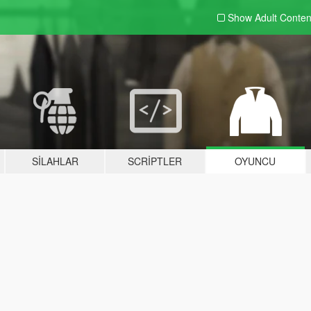
Show Adult
Conten
SILAHLAR
SCRIPTLER
OYUNCU