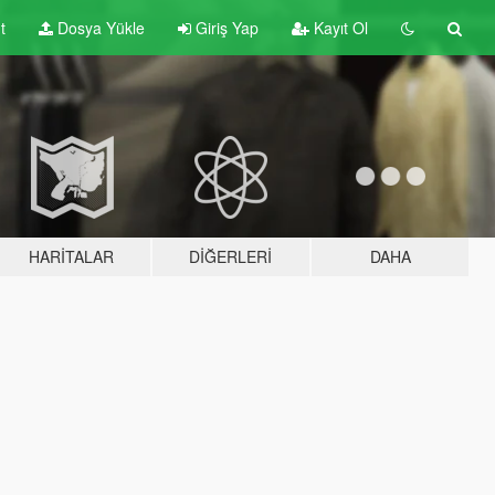
t
Dosya Yükle
Giriş Yap
Kayıt Ol
HARITALAR
DIĞERLERI
DAHA