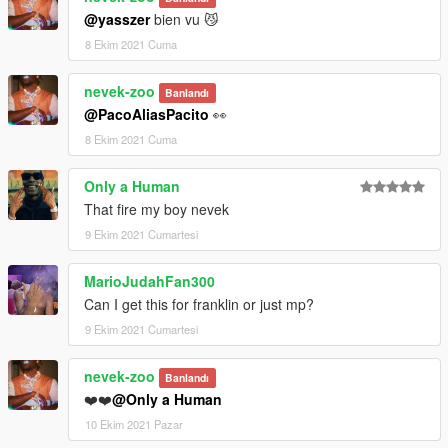
@yasszer
bien vu 😼
8 Ekim 2021 Cuma
nevek-zoo
Banlandı
@PacoAliasPacito
👀
8 Ekim 2021 Cuma
Only a Human
That fire my boy nevek
9 Ekim 2021 Cumartesi
MarioJudahFan300
Can I get this for franklin or just mp?
9 Ekim 2021 Cumartesi
nevek-zoo
Banlandı
❤️❤️
@Only a Human
10 Ekim 2021 Pazar