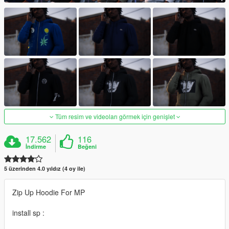
Tüm resim ve videoları görmek için genişlet
17.562
116
İndirme
Beğeni
5 üzerinden 4.0 yıldız (4 oy ile)
Zip Up Hoodie For MP
install sp :