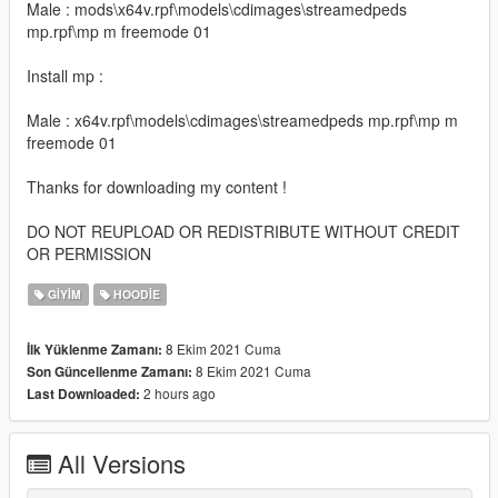
Male : mods\x64v.rpf\models\cdimages\streamedpeds
mp.rpf\mp m freemode 01
Install mp :
Male : x64v.rpf\models\cdimages\streamedpeds mp.rpf\mp m
freemode 01
Thanks for downloading my content !
DO NOT REUPLOAD OR REDISTRIBUTE WITHOUT CREDIT
OR PERMISSION
GIYIM
HOODIE
8 Ekim 2021 Cuma
İlk Yüklenme Zamanı:
8 Ekim 2021 Cuma
Son Güncellenme Zamanı:
2 hours ago
Last Downloaded:
All Versions