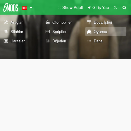
Show Adult
Giriş Yap
Araçlar
Otomobiller
Boya İşleri
Silahlar
Scriptler
Oyuncu
Haritalar
Diğerleri
Daha