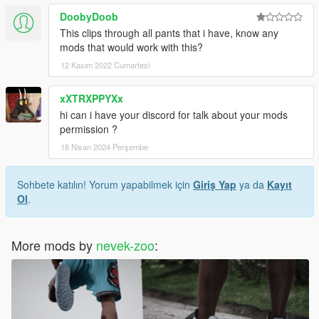
DoobyDoob
This clips through all pants that i have, know any
mods that would work with this?
12 Kasım 2022 Cumartesi
xXTRXPPYXx
hi can i have your discord for talk about your mods
permission ?
18 Nisan 2024 Perşembe
Sohbete katılın! Yorum yapabilmek için
Giriş Yap
ya da
Kayıt
Ol
.
More mods by
nevek-zoo
: