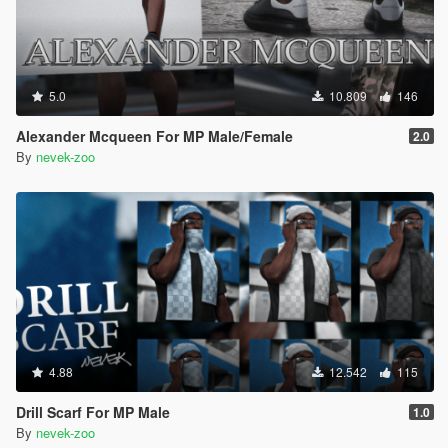
5.0
10.809
146
Alexander Mcqueen For MP Male/Female
2.0
By
nevek-zoo
4.88
12.542
115
Drill Scarf For MP Male
1.0
By
nevek-zoo