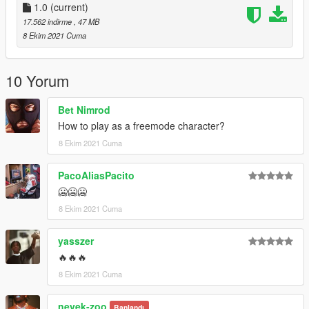
1.0
(current)
17.562 indirme
, 47 MB
8 Ekim 2021 Cuma
10 Yorum
Bet Nimrod
How to play as a freemode character?
8 Ekim 2021 Cuma
PacoAliasPacito
🥶🥶🥶
8 Ekim 2021 Cuma
yasszer
🔥🔥🔥
8 Ekim 2021 Cuma
nevek-zoo
Banlandı