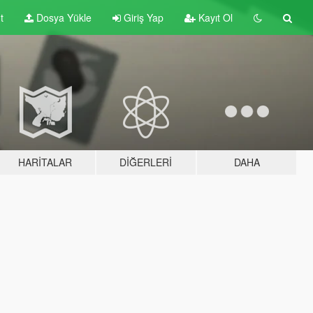
t
Dosya Yükle
Giriş Yap
Kayıt Ol
HARITALAR
DIĞERLERI
DAHA