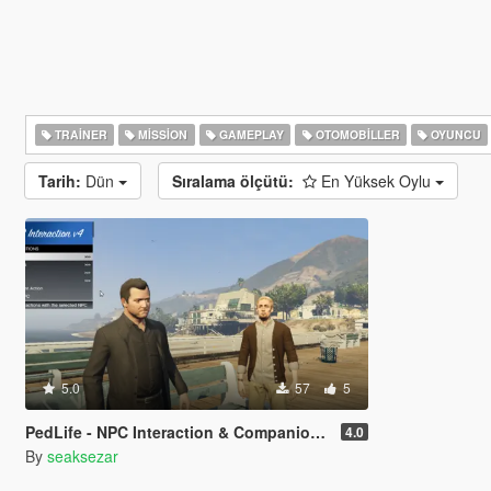
TRAINER
MISSION
GAMEPLAY
OTOMOBILLER
OYUNCU
Tarih:
Dün
Sıralama ölçütü:
En Yüksek Oylu
5.0
57
5
PedLife - NPC Interaction & Companion Actions [Legacy]
4.0
By
seaksezar