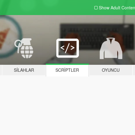
Show Adult
Conten
SILAHLAR
SCRIPTLER
OYUNCU