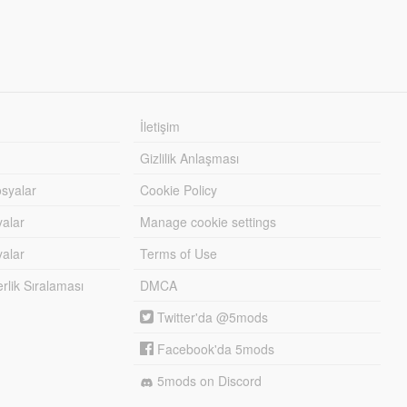
İletişim
Gizlilik Anlaşması
syalar
Cookie Policy
yalar
Manage cookie settings
alar
Terms of Use
lik Sıralaması
DMCA
Twitter'da @5mods
Facebook'da 5mods
5mods on Discord