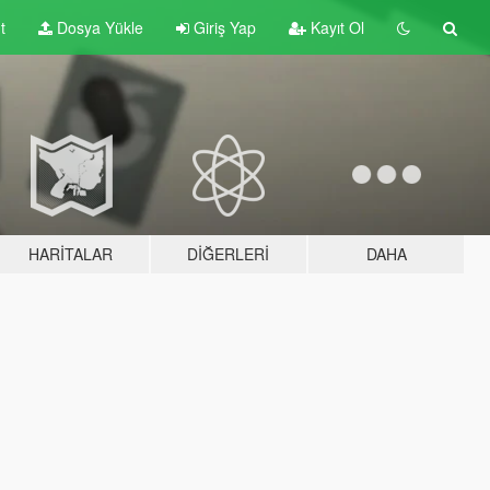
t
Dosya Yükle
Giriş Yap
Kayıt Ol
HARITALAR
DIĞERLERI
DAHA