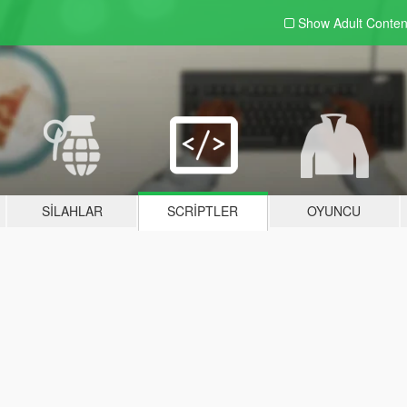
Show Adult
Conten
SILAHLAR
SCRIPTLER
OYUNCU