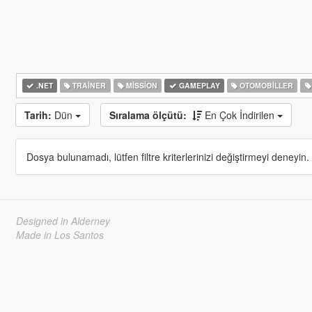
.NET
TRAINER
MISSION
GAMEPLAY
OTOMOBILLER
Tarih:
Dün
Sıralama ölçütü:
En Çok İndirilen
Dosya bulunamadı, lütfen filtre kriterlerinizi değiştirmeyi deneyin.
Designed in Alderney
Made in Los Santos