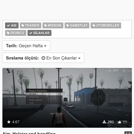
ASI
TRAINER
MISSION
GAMEPLAY
OTOMOBILLER
OYUNCU
SILAHLAR
Tarih:
Geçen Hafta
Sıralama ölçütü:
En Son Çıkanlar
4.67
280
11
Aim, Holster and handling
1.0