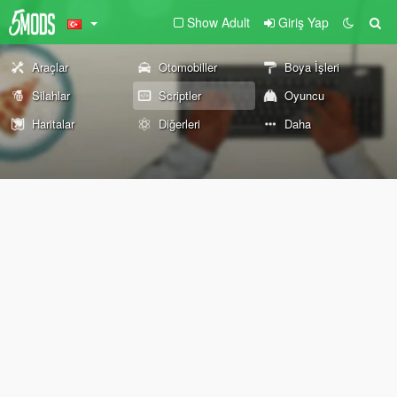
Show Adult
Giriş Yap
Araçlar
Otomobiller
Boya İşleri
Silahlar
Scriptler
Oyuncu
Haritalar
Diğerleri
Daha