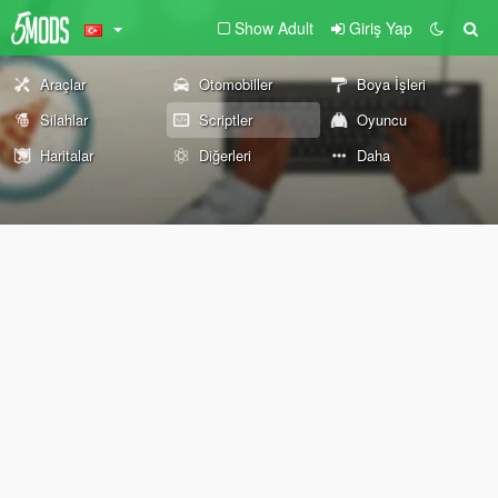
Show Adult
Giriş Yap
Araçlar
Otomobiller
Boya İşleri
Silahlar
Scriptler
Oyuncu
Haritalar
Diğerleri
Daha