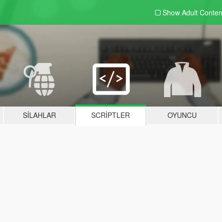
Show Adult
Conten
SILAHLAR
SCRIPTLER
OYUNCU