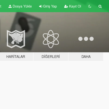
t
Dosya Yükle
Giriş Yap
Kayıt Ol
HARITALAR
DIĞERLERI
DAHA