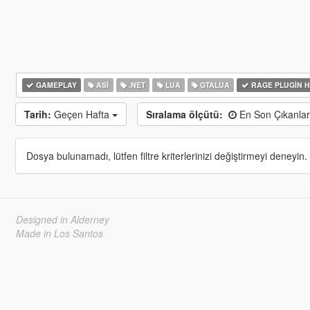
GAMEPLAY
ASI
.NET
LUA
GTALUA
RAGE PLUGIN 
Tarih:
Geçen Hafta
Sıralama ölçütü:
En Son Çıkanla
Dosya bulunamadı, lütfen filtre kriterlerinizi değiştirmeyi deneyin.
Designed in Alderney
Made in Los Santos