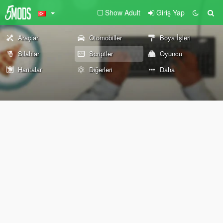
Show Adult
Giriş Yap
Araçlar
Otomobiller
Boya İşleri
Silahlar
Scriptler
Oyuncu
Haritalar
Diğerleri
Daha