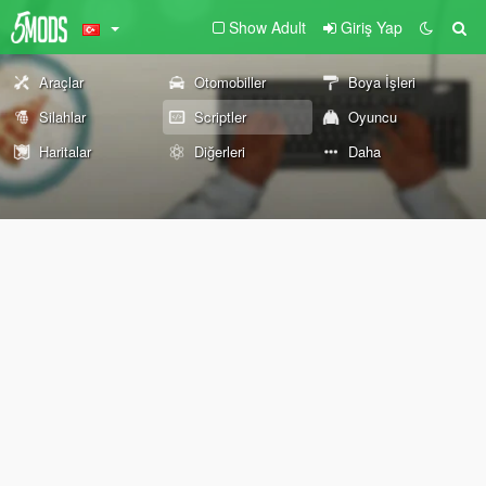
Show Adult
Giriş Yap
Araçlar
Otomobiller
Boya İşleri
Silahlar
Scriptler
Oyuncu
Haritalar
Diğerleri
Daha