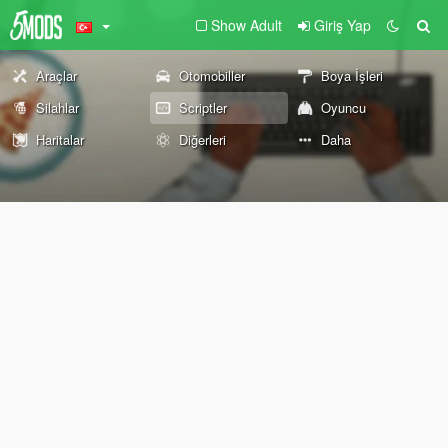
Show Adult
Giriş Yap
Araçlar
Otomobiller
Boya İşleri
Silahlar
Scriptler
Oyuncu
Haritalar
Diğerleri
Daha