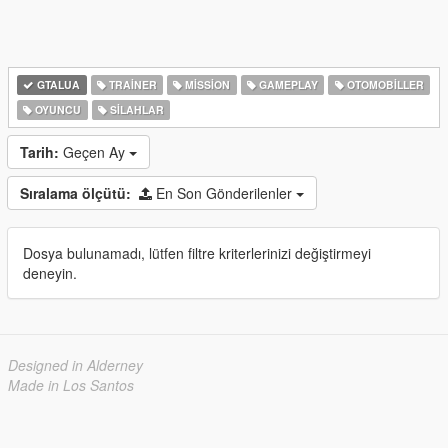
GTALUA
TRAINER
MISSION
GAMEPLAY
OTOMOBILLER
OYUNCU
SILAHLAR
Tarih:
Geçen Ay
Sıralama ölçütü:
En Son Gönderilenler
Dosya bulunamadı, lütfen filtre kriterlerinizi değiştirmeyi
deneyin.
Designed in Alderney
Made in Los Santos