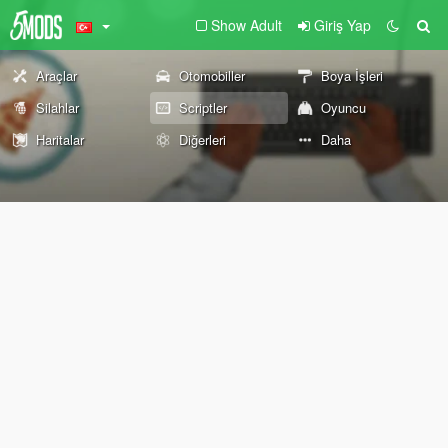
Show Adult
Giriş Yap
Araçlar
Otomobiller
Boya İşleri
Silahlar
Scriptler
Oyuncu
Haritalar
Diğerleri
Daha