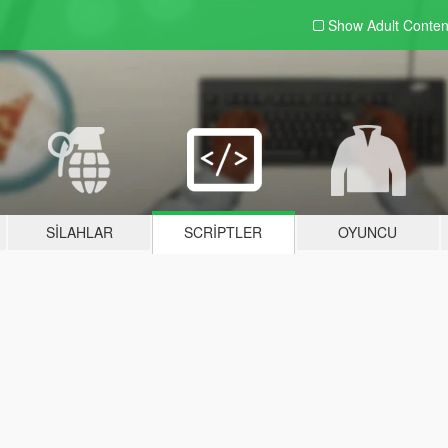
Show Adult
Conten
SILAHLAR
SCRIPTLER
OYUNCU