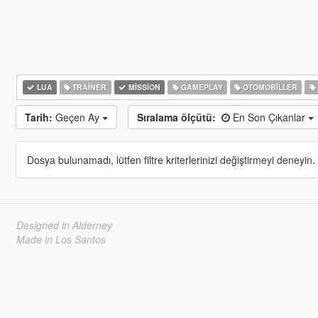
LUA
TRAINER
MISSION
GAMEPLAY
OTOMOBILLER
Tarih:
Geçen Ay
Sıralama ölçütü:
En Son Çıkanlar
Dosya bulunamadı, lütfen filtre kriterlerinizi değiştirmeyi deneyin.
Designed in Alderney
Made in Los Santos