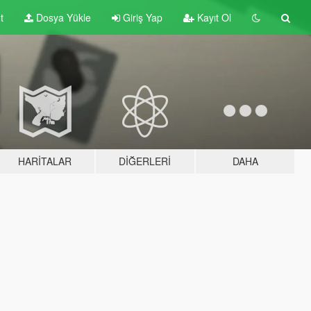
t
Dosya Yükle
Giriş Yap
Kayıt Ol
HARITALAR
DIĞERLERI
DAHA