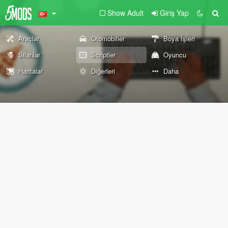
Show Adult
Giriş Yap
Araçlar
Otomobiller
Boya İşleri
Silahlar
Scriptler
Oyuncu
Haritalar
Diğerleri
Daha