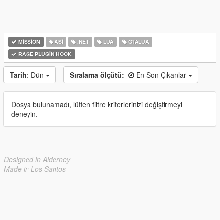
MISSION
ASI
.NET
LUA
GTALUA
RAGE PLUGIN HOOK
Tarih:
Dün
Sıralama ölçütü:
En Son Çıkanlar
Dosya bulunamadı, lütfen filtre kriterlerinizi değiştirmeyi
deneyin.
Designed in Alderney
Made in Los Santos