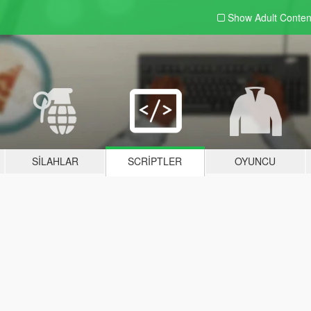
Show Adult
Conten
SILAHLAR
SCRIPTLER
OYUNCU