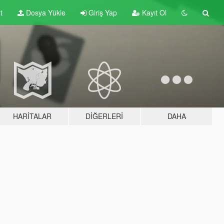
t
Dosya Yükle
Giriş Yap
Kayıt Ol
HARITALAR
DIĞERLERI
DAHA