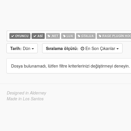
OYUNCU
ASI
.NET
LUA
GTALUA
RAGE PLUGIN HO
Tarih:
Dün
Sıralama ölçütü:
En Son Çıkanlar
Dosya bulunamadı, lütfen filtre kriterlerinizi değiştirmeyi deneyin.
Designed in Alderney
Made in Los Santos