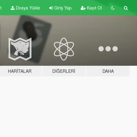
t
Dosya Yükle
Giriş Yap
Kayıt Ol
HARITALAR
DIĞERLERI
DAHA