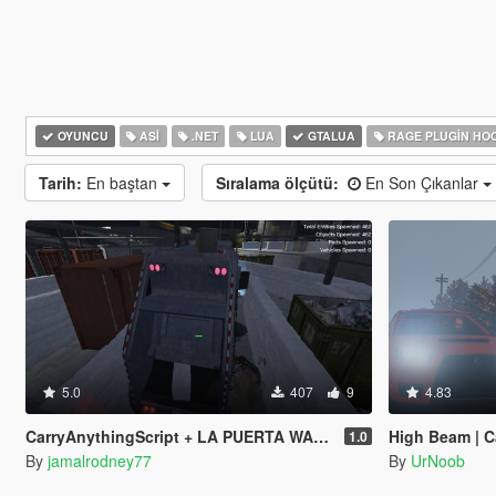
OYUNCU
ASI
.NET
LUA
GTALUA
RAGE PLUGIN HO
Tarih:
En baştan
Sıralama ölçütü:
En Son Çıkanlar
5.0
407
9
4.83
CarryAnythingScript + LA PUERTA WASTE STATION – Street Garbage Pickup
High Beam | C
1.0
By
jamalrodney77
By
UrNoob