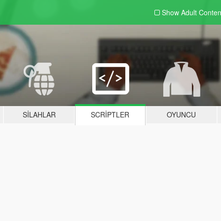
Show Adult
Conten
SILAHLAR
SCRIPTLER
OYUNCU