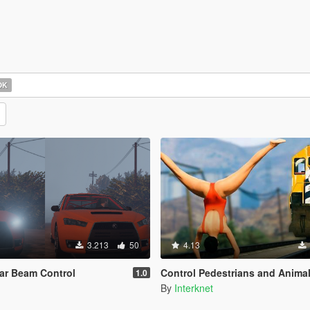
OK
3.213
50
4.13
ar Beam Control
Control Pedestrians and Anima
1.0
By
Interknet