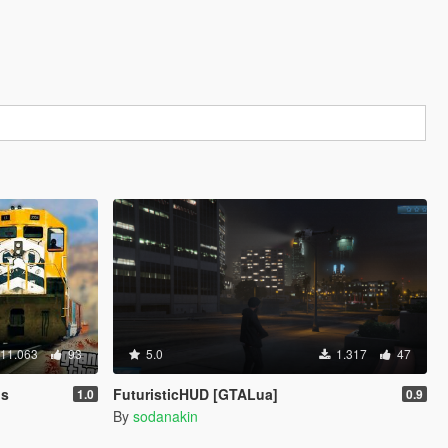
11.063
93
5.0
1.317
47
ls
FuturisticHUD [GTALua]
1.0
0.9
By
sodanakin