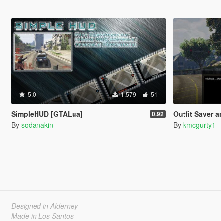
5.0
1.579
51
SimpleHUD [GTALua]
Outfit Saver 
0.92
By
sodanakin
By
kmcgurty1
Designed in Alderney
Made in Los Santos