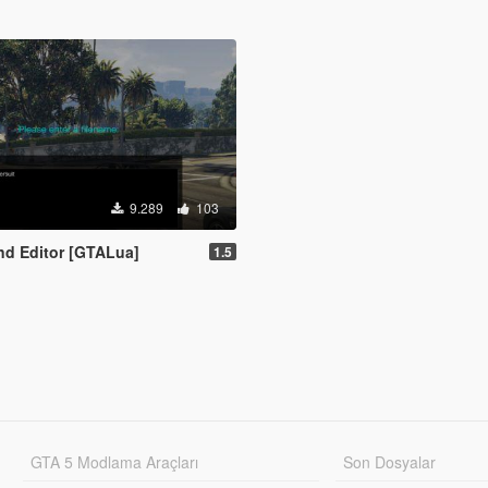
9.289
103
and Editor [GTALua]
1.5
GTA 5 Modlama Araçları
Son Dosyalar