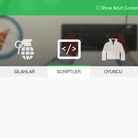
Show Adult
Conten
SILAHLAR
SCRIPTLER
OYUNCU