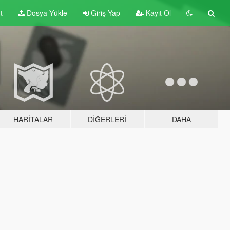
t
Dosya Yükle
Giriş Yap
Kayıt Ol
HARITALAR
DIĞERLERI
DAHA