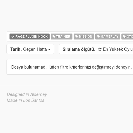
RAGE PLUGIN HOOK
TRAINER
MISSION
GAMEPLAY
OTO
Tarih:
Geçen Hafta
Sıralama ölçütü:
En Yüksek Oyl
Dosya bulunamadı, lütfen filtre kriterlerinizi değiştirmeyi deneyin.
Designed in Alderney
Made in Los Santos