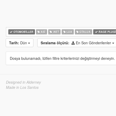
OTOMOBILLER
ASI
.NET
LUA
GTALUA
RAGE PLUGI
Tarih:
Dün
Sıralama ölçütü:
En Son Gönderilenler
Dosya bulunamadı, lütfen filtre kriterlerinizi değiştirmeyi deneyin.
Designed in Alderney
Made in Los Santos