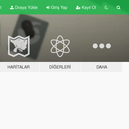
t
Dosya Yükle
Giriş Yap
Kayıt Ol
HARITALAR
DIĞERLERI
DAHA