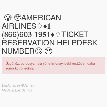
🥲 🥹AMERICAN
AIRLINES♢♦𝟏
(𝟖66)60𝟑-𝟏9𝟓1♦♢TICKET
RESERVATION HELPDESK
NUMBER🥲 🥹
Üzgünüz, bu dosya hala yönetici onayı bekliyor.Lütfen daha
sonra kotrol ediniz.
Designed in Alderney
Made in Los Santos