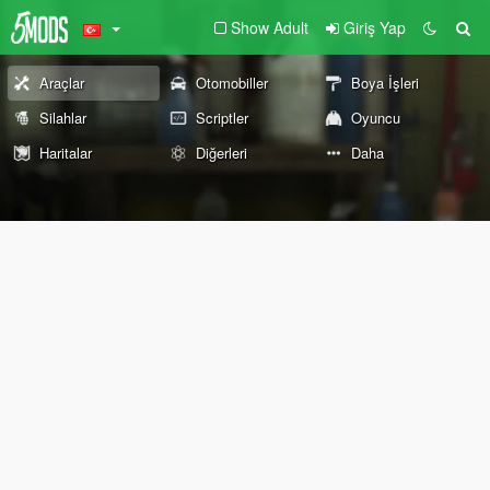
Show Adult
Giriş Yap
Araçlar
Otomobiller
Boya İşleri
Silahlar
Scriptler
Oyuncu
Haritalar
Diğerleri
Daha