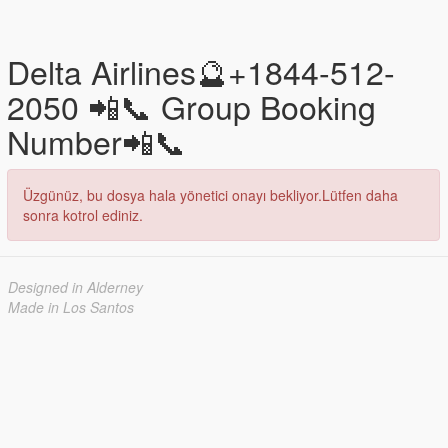
Delta Airlines🔮+1844-512-
2050 📲📞 Group Booking
Number📲📞
Üzgünüz, bu dosya hala yönetici onayı bekliyor.Lütfen daha
sonra kotrol ediniz.
Designed in Alderney
Made in Los Santos