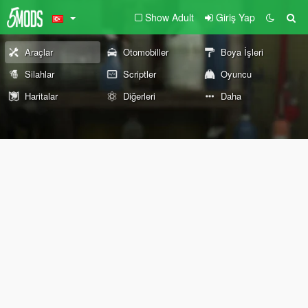
Show Adult
Giriş Yap
Araçlar
Otomobiller
Boya İşleri
Silahlar
Scriptler
Oyuncu
Haritalar
Diğerleri
Daha