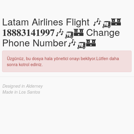
Latam Airlines Flight 🎶🛺🏰
𝟏𝟖𝟖𝟖𝟑𝟏𝟒𝟏𝟗𝟗𝟕🎶🛺🏰 Change
Phone Number🎶🛺🏰
Üzgünüz, bu dosya hala yönetici onayı bekliyor.Lütfen daha
sonra kotrol ediniz.
Designed in Alderney
Made in Los Santos