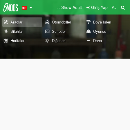
Show Adult
Giriş Yap
Araçlar
Otomobiller
Boya İşleri
Silahlar
Scriptler
Oyuncu
Haritalar
Diğerleri
Daha