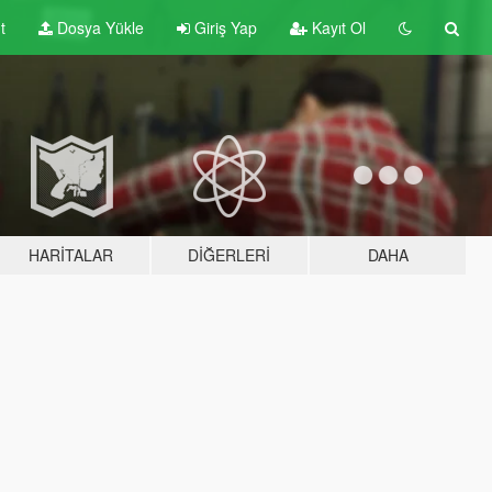
t
Dosya Yükle
Giriş Yap
Kayıt Ol
HARITALAR
DIĞERLERI
DAHA