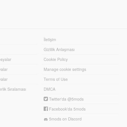
İletişim
Gizlilik Anlaşması
syalar
Cookie Policy
yalar
Manage cookie settings
alar
Terms of Use
lik Sıralaması
DMCA
Twitter'da @5mods
Facebook'da 5mods
5mods on Discord