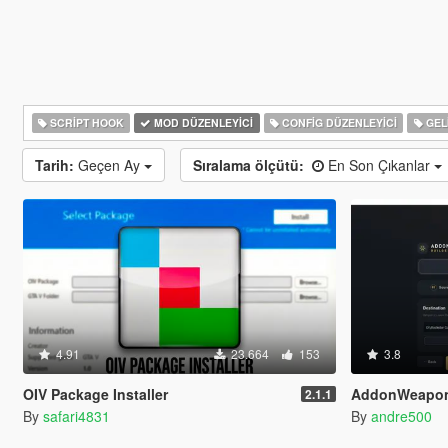
SCRIPT HOOK
MOD DÜZENLEYICI
CONFIG DÜZENLEYICI
GELI
Tarih:
Geçen Ay
Sıralama ölçütü:
En Son Çıkanlar
4.91
23.664
153
3.8
OIV Package Installer
AddonWeapon
2.1.1
By
safari4831
By
andre500