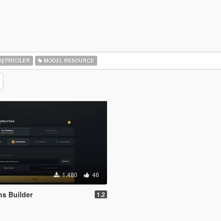
ŞTIRICILER
MODEL RESOURCE
1.480
46
s Builder
1.2