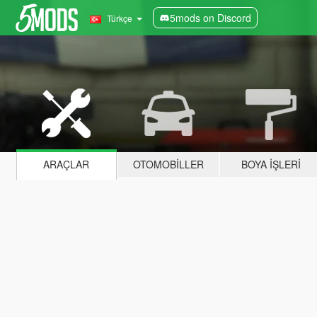
5mods on Discord
Türkçe
ARAÇLAR
OTOMOBILLER
BOYA İŞLERI