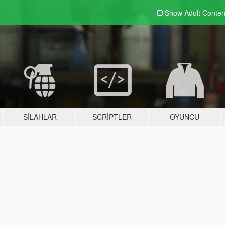
Show Adult
Conten
SILAHLAR
SCRIPTLER
OYUNCU