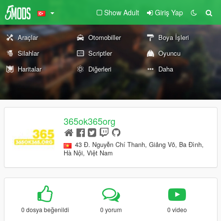
Show Adult
Giriş Yap
Araçlar
Otomobiller
Boya İşleri
Silahlar
Scriptler
Oyuncu
Haritalar
Diğerleri
Daha
365ok365org
43 Đ. Nguyễn Chí Thanh, Giảng Võ, Ba Đình,
Hà Nội, Việt Nam
0 dosya beğenildi
0 yorum
0 video