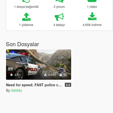
1 dosya beğenildi
2 yorum
1 video
1 yükleme
4 takipçi
4.656 indirme
Son Dosyalar
4.6
4.656
50
Need for speed; FAST police chases (V.2)
2.0
By
500hkr