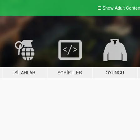
Show Adult
Conten
SILAHLAR
SCRIPTLER
OYUNCU