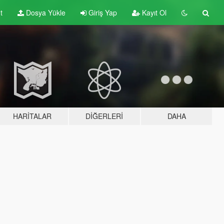
t
Dosya Yükle
Giriş Yap
Kayıt Ol
HARITALAR
DIĞERLERI
DAHA