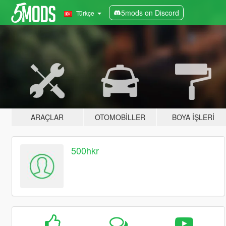
5mods on Discord
Türkçe
ARAÇLAR
OTOMOBILLER
BOYA İŞLERI
500hkr