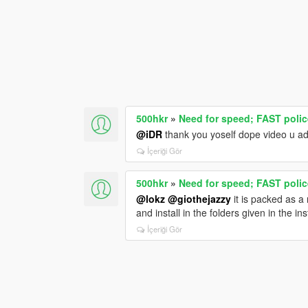
500hkr
»
Need for speed; FAST polic
@iDR
thank you yoself dope video u ad
İçeriği Gör
500hkr
»
Need for speed; FAST polic
@lokz
@giothejazzy
it is packed as a 
and install in the folders given in the ins
İçeriği Gör