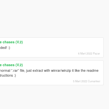
e chases (V.2)
ded! :)
6 Mart 2022 Pazar
e chases (V.2)
normal ”.rar” file, just extract with winrar/winzip it like the readme
tructions :)
5 Mart 2022 Cumartesi