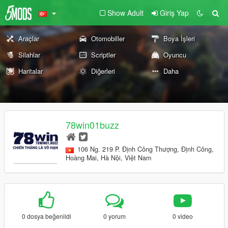
Show Adult
Giriş Yap
Araçlar
Otomobiller
Boya İşleri
Silahlar
Scriptler
Oyuncu
Haritalar
Diğerleri
Daha
78win01buzz
106 Ng. 219 P. Định Công Thượng, Định Công,
Hoàng Mai, Hà Nội, Việt Nam
0 dosya beğenildi
0 yorum
0 video