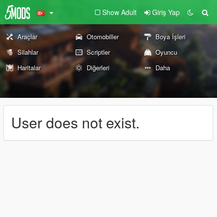
Show Adult
Giriş Yap
Araçlar
Otomobiller
Boya İşleri
Silahlar
Scriptler
Oyuncu
Haritalar
Diğerleri
Daha
User does not exist.