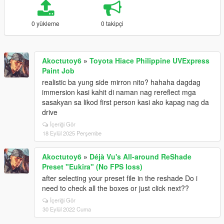
0 yükleme
0 takipçi
Akoctutoy6
»
Toyota Hiace Philippine UVExpress
Paint Job
realistic ba yung side mirron nito? hahaha dagdag
immersion kasi kahit di naman nag rereflect mga
sasakyan sa likod first person kasi ako kapag nag da
drive
İçeriği Gör
18 Eylül 2025 Perşembe
Akoctutoy6
»
Déjà Vu's All-around ReShade
Preset "Eukira" (No FPS loss)
after selecting your preset file in the reshade Do i
need to check all the boxes or just click next??
İçeriği Gör
30 Eylül 2022 Cuma