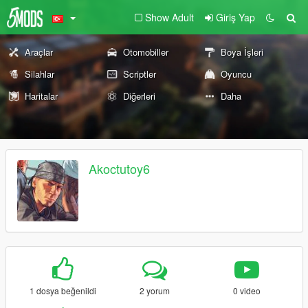
Show Adult
Giriş Yap
Araçlar
Otomobiller
Boya İşleri
Silahlar
Scriptler
Oyuncu
Haritalar
Diğerleri
Daha
Akoctutoy6
1 dosya beğenildi
2 yorum
0 video