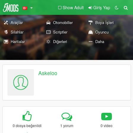
Show Adult
Giriş Yap
Araçlar
Otomobiller
Boya İşleri
Silahlar
Scriptler
Oyuncu
Haritalar
Diğerleri
Daha
Askeloo
0 dosya beğenildi
1 yorum
0 video