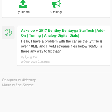
0 yükleme
0 takipçi
Askeloo
»
2017 Bentley Bentayga StarTech [Add-
On | Tuning | Analog-Digital Dials]
Hello, I have a problem with the car as the .yft file is
over 16MB and FiveM streams files below 16MB, is
there any way to fix that?
İçeriği Gör
2 Ocak 2021 Cumartesi
Designed in Alderney
Made in Los Santos