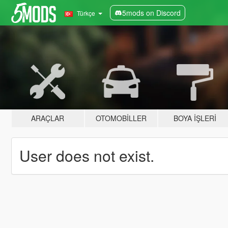
5mods on Discord
Türkçe
ARAÇLAR
OTOMOBILLER
BOYA İŞLERI
User does not exist.