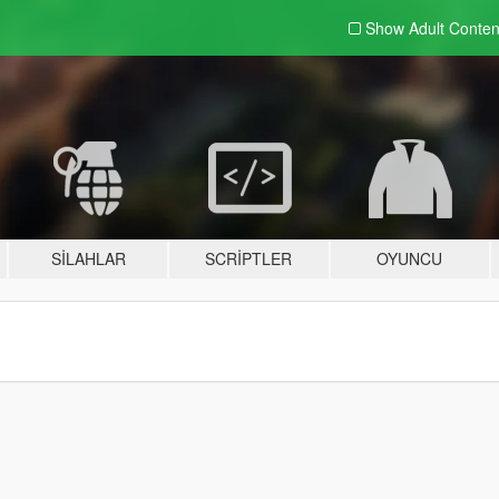
Show Adult
Conten
SILAHLAR
SCRIPTLER
OYUNCU