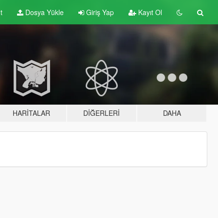
t
Dosya Yükle
Giriş Yap
Kayıt Ol
HARITALAR
DIĞERLERI
DAHA