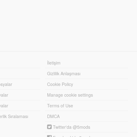
İletişim
Gizlilik Anlaşması
syalar
Cookie Policy
yalar
Manage cookie settings
alar
Terms of Use
lik Sıralaması
DMCA
Twitter'da @5mods