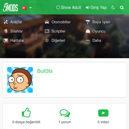
Show Adult
Giriş Yap
Araçlar
Otomobiller
Boya İşleri
Silahlar
Scriptler
Oyuncu
Haritalar
Diğerleri
Daha
Bull3ts
0 dosya beğenildi
1 yorum
0 video