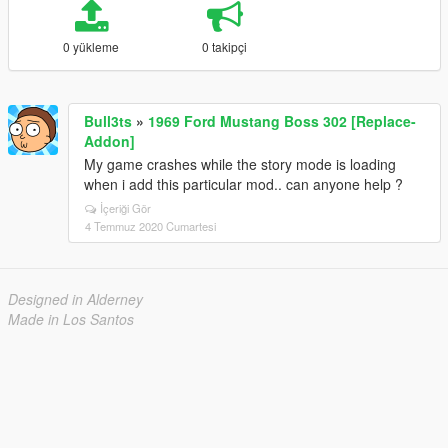
0 yükleme
0 takipçi
Bull3ts
»
1969 Ford Mustang Boss 302 [Replace-
Addon]
My game crashes while the story mode is loading
when i add this particular mod.. can anyone help ?
İçeriği Gör
4 Temmuz 2020 Cumartesi
Designed in Alderney
Made in Los Santos