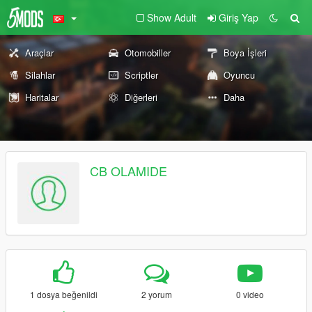
Show Adult
Giriş Yap
Araçlar
Otomobiller
Boya İşleri
Silahlar
Scriptler
Oyuncu
Haritalar
Diğerleri
Daha
CB OLAMIDE
1 dosya beğenildi
2 yorum
0 video