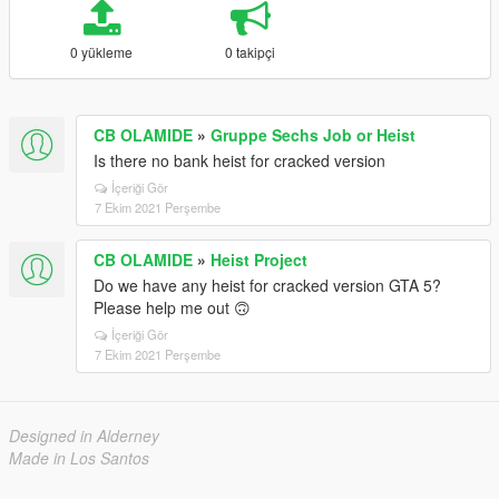
0 yükleme
0 takipçi
CB OLAMIDE
»
Gruppe Sechs Job or Heist
Is there no bank heist for cracked version
İçeriği Gör
7 Ekim 2021 Perşembe
CB OLAMIDE
»
Heist Project
Do we have any heist for cracked version GTA 5?
Please help me out 🙃
İçeriği Gör
7 Ekim 2021 Perşembe
Designed in Alderney
Made in Los Santos