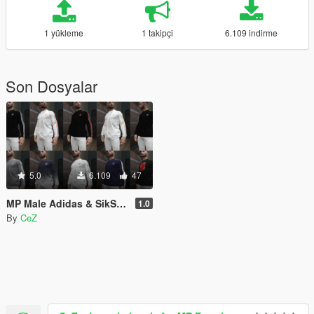
1 yükleme
1 takipçi
6.109 indirme
Son Dosyalar
5.0
6.109
47
MP Male Adidas & SikSilk longsleeve / hoodie
1.0
By
CeZ