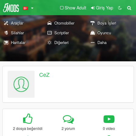
Show Adult
Giriş Yap
Araçlar
Otomobiller
Boya İşleri
Silahlar
Scriptler
Oyuncu
Haritalar
Diğerleri
Daha
CeZ
2 dosya beğenildi
2 yorum
0 video