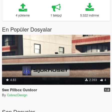
4 yükleme
1 takipçi
5.322 indirme
En Popüler Dosyalar
4.83
2.393
4
Swe Pillbox Outdoor
1.0
By
CobrazDesign
Son Dosyalar