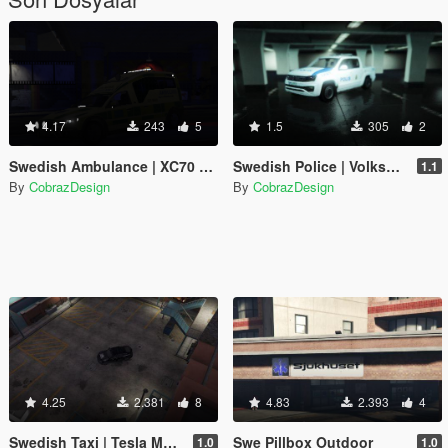
4.17
243
5
1.5
305
2
Swedish Ambulance | XC70 Nilsson - Stockholm
Swedish Police | Volkswagen Amarok | [Swedish]
1.1
By
CobrazDesign
By
CobrazDesign
4.25
2.381
8
4.83
2.393
4
Swedish Taxi | Tesla Models | Stockholm Taxi
Swe Pillbox Outdoor
1.0
1.0