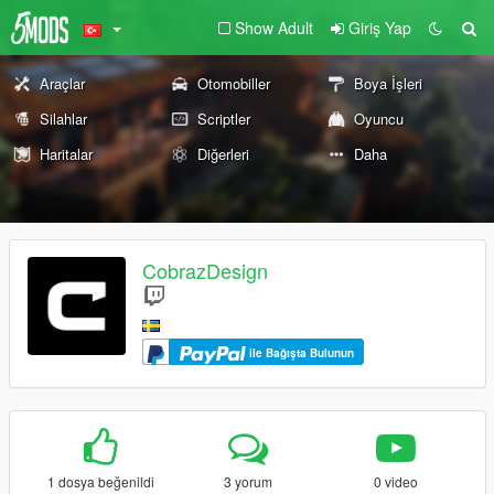
Show Adult
Giriş Yap
Araçlar
Otomobiller
Boya İşleri
Silahlar
Scriptler
Oyuncu
Haritalar
Diğerleri
Daha
CobrazDesign
ile Bağışta Bulunun
1 dosya beğenildi
3 yorum
0 video