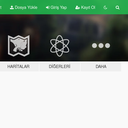
t
Dosya Yükle
Giriş Yap
Kayıt Ol
HARITALAR
DIĞERLERI
DAHA