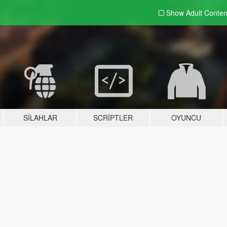
Show Adult
Conten
SILAHLAR
SCRIPTLER
OYUNCU