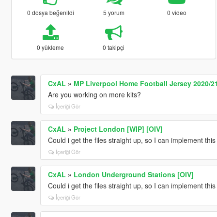
0 dosya beğenildi
5 yorum
0 video
0 yükleme
0 takipçi
CxAL
»
MP Liverpool Home Football Jersey 2020/21
Are you working on more kits?
İçeriği Gör
CxAL
»
Project London [WIP] [OIV]
Could i get the files straight up, so I can implement th
İçeriği Gör
CxAL
»
London Underground Stations [OIV]
Could i get the files straight up, so I can implement th
İçeriği Gör