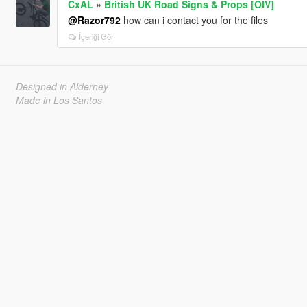
CxAL
»
British UK Road Signs & Props [OIV]
@Razor792
how can i contact you for the files
İçeriği Gör
Designed in Alderney
Made in Los Santos