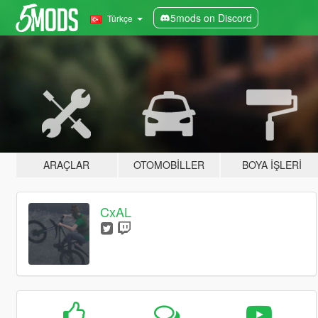
5mods on Discord
Türkçe
ARAÇLAR
OTOMOBILLER
BOYA İŞLERI
CxAL