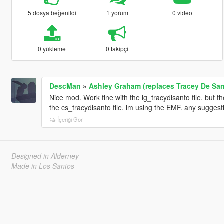
5 dosya beğenildi
1 yorum
0 video
0 yükleme
0 takipçi
DescMan
»
Ashley Graham (replaces Tracey De Sant
Nice mod. Work fine with the ig_tracydisanto file. but
the cs_tracydisanto file. im using the EMF. any suggest
İçeriği Gör
Designed in Alderney
Made in Los Santos