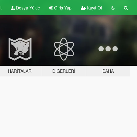
t
Dosya Yükle
Giriş Yap
Kayıt Ol
HARITALAR
DIĞERLERI
DAHA