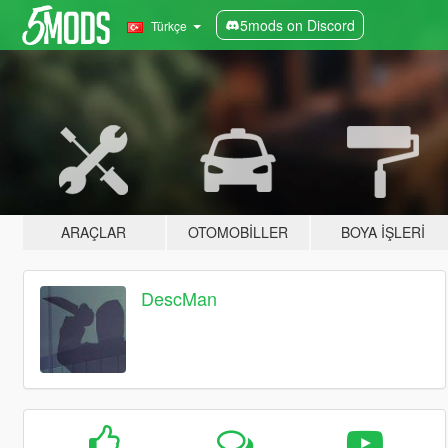
5mods on Discord
Türkçe
ARAÇLAR
OTOMOBILLER
BOYA İŞLERI
DescMan