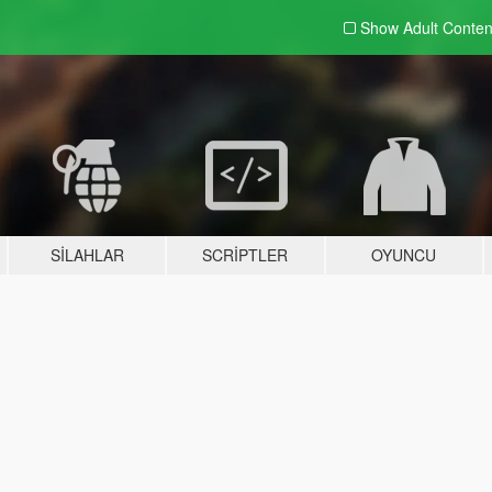
Show Adult
Conten
SILAHLAR
SCRIPTLER
OYUNCU