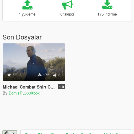
1 yükleme
0 takipçi
175 indirme
Son Dosyalar
5.0
175
3
Michael Combat Shirt Camo Retexture
1.0
By
DomisPL360Xbox