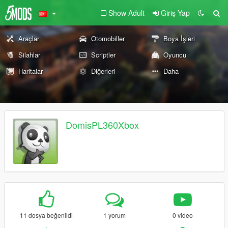
Show Adult
Giriş Yap
Araçlar
Otomobiller
Boya İşleri
Silahlar
Scriptler
Oyuncu
Haritalar
Diğerleri
Daha
DomisPL360Xbox
11 dosya beğenildi
1 yorum
0 video