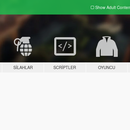
Show Adult
Conten
SILAHLAR
SCRIPTLER
OYUNCU