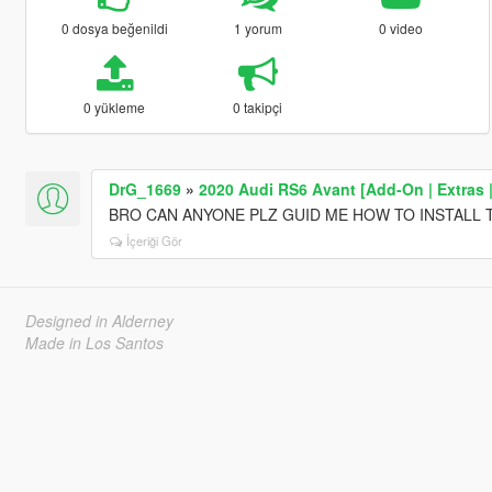
0 dosya beğenildi
1 yorum
0 video
0 yükleme
0 takipçi
DrG_1669
»
2020 Audi RS6 Avant [Add-On | Extras 
BRO CAN ANYONE PLZ GUID ME HOW TO INSTALL T
İçeriği Gör
Designed in Alderney
Made in Los Santos