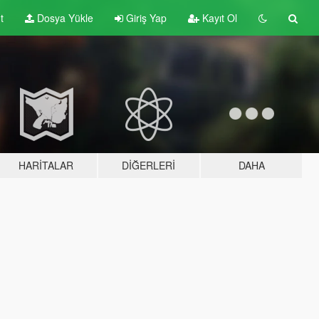
t
Dosya Yükle
Giriş Yap
Kayıt Ol
HARITALAR
DIĞERLERI
DAHA