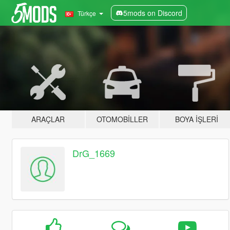
5mods on Discord
Türkçe
ARAÇLAR
OTOMOBILLER
BOYA İŞLERI
DrG_1669