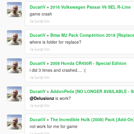
DucatiV
»
2016 Volkswagen Passat V6 SEL R-Line
game crash
İçeriği Gör
DucatiV
»
Bmw M2 Pack Compétition 2018 [Replace
where is folder for replace?
İçeriği Gör
DucatiV
»
2009 Honda CR450R - Special Edition
i did 3 times and crashed.... :(
İçeriği Gör
DucatiV
»
AddonPeds [NO LONGER AVAILABLE - S
@Delusionz
is work?
İçeriği Gör
DucatiV
»
The Incredible Hulk (2008) Pack [Add-On
not work for me for game
İçeriği Gör