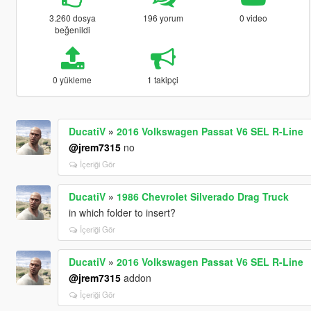
3.260 dosya
196 yorum
0 video
beğenildi
0 yükleme
1 takipçi
DucatiV
»
2016 Volkswagen Passat V6 SEL R-Line
@jrem7315
no
İçeriği Gör
DucatiV
»
1986 Chevrolet Silverado Drag Truck
in which folder to insert?
İçeriği Gör
DucatiV
»
2016 Volkswagen Passat V6 SEL R-Line
@jrem7315
addon
İçeriği Gör