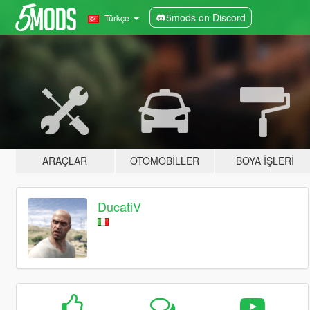
5mods on Discord
Türkçe
ARAÇLAR
OTOMOBILLER
BOYA İŞLERI
DucatiV