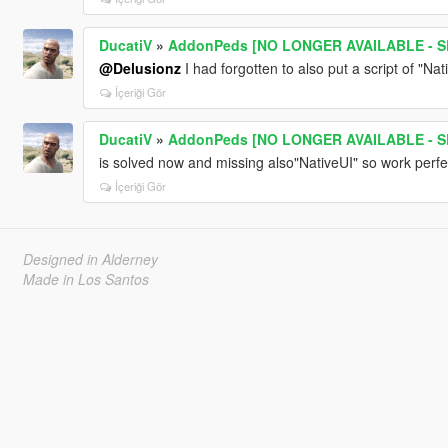
DucatiV
»
AddonPeds [NO LONGER AVAILABLE - S
@Delusionz
I had forgotten to also put a script of "Nati
İçeriği Gör
DucatiV
»
AddonPeds [NO LONGER AVAILABLE - S
is solved now and missing also"NativeUI" so work perfe
İçeriği Gör
Designed in Alderney
Made in Los Santos