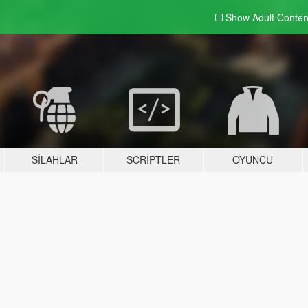
Show Adult
Conten
SILAHLAR
SCRIPTLER
OYUNCU