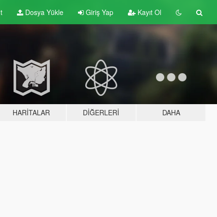
t
Dosya Yükle
Giriş Yap
Kayıt Ol
HARITALAR
DIĞERLERI
DAHA