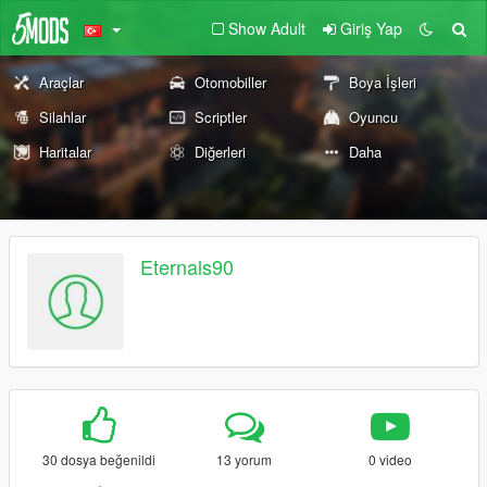
Show Adult
Giriş Yap
Araçlar
Otomobiller
Boya İşleri
Silahlar
Scriptler
Oyuncu
Haritalar
Diğerleri
Daha
Eternals90
30 dosya beğenildi
13 yorum
0 video