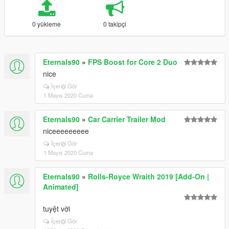
0 yükleme
0 takipçi
Eternals90
»
FPS Boost for Core 2 Duo
nice
İçeriği Gör
1 Mayıs 2020 Cuma
Eternals90
»
Car Carrier Trailer Mod
niceeeeeeeee
İçeriği Gör
1 Mayıs 2020 Cuma
Eternals90
»
Rolls-Royce Wraith 2019 [Add-On |
Animated]
tuyệt vời
İçeriği Gör