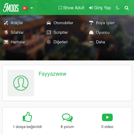
Show Adult
Giriş Yap
Araçlar
Otomobiller
Boya İşleri
Silahlar
Scriptler
Oyuncu
Haritalar
Diğerleri
Daha
Fayyazwew
1 dosya beğenildi
8 yorum
0 video