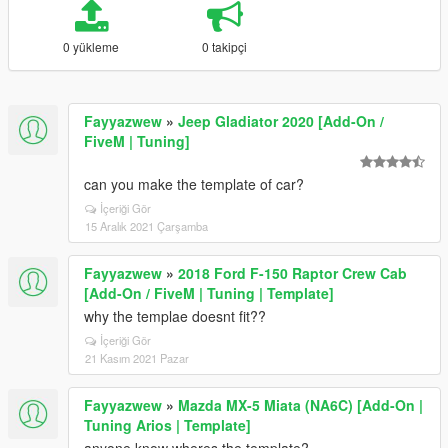
0 yükleme
0 takipçi
Fayyazwew
»
Jeep Gladiator 2020 [Add-On /
FiveM | Tuning]
can you make the template of car?
İçeriği Gör
15 Aralık 2021 Çarşamba
Fayyazwew
»
2018 Ford F-150 Raptor Crew Cab
[Add-On / FiveM | Tuning | Template]
why the templae doesnt fit??
İçeriği Gör
21 Kasım 2021 Pazar
Fayyazwew
»
Mazda MX-5 Miata (NA6C) [Add-On |
Tuning Arios | Template]