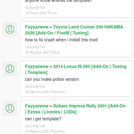
anyone know wheres the template?
İçeriği Gör
12 Kasım 2021 Cuma
Fayyazwew
»
Toyota Land Cruiser 200 HAKAMA
2020 [Add-On / FiveM | Tuning]
how to fix crash when i install this mod
İçeriği Gör
29 Ağustos 2021 Pazar
Fayyazwew
»
2014 Lexus IS 350 [Add-On | Tuning
| Template]
can you make police version
İçeriği Gör
23 Ağustos 2021 Pazartesi
Fayyazwew
»
Subaru Impreza Rally 2001 [Add-On
| Extras | Liveries | LODs]
can i get template?
İçeriği Gör
23 Ağustos 2021 Pazartesi