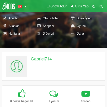
Show Adult
Giriş Yap
Araçlar
Otomobiller
Boya İşleri
Silahlar
Scriptler
Oyuncu
Haritalar
Diğerleri
Daha
Gabriel714
0 dosya beğenildi
1 yorum
0 video