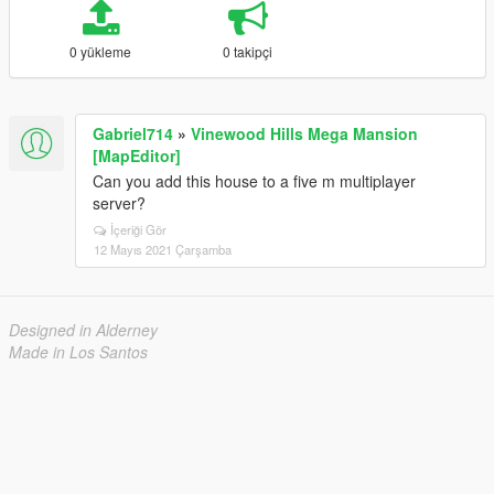
0 yükleme
0 takipçi
Gabriel714
»
Vinewood Hills Mega Mansion
[MapEditor]
Can you add this house to a five m multiplayer
server?
İçeriği Gör
12 Mayıs 2021 Çarşamba
Designed in Alderney
Made in Los Santos