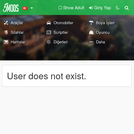
Show Adult
Giriş Yap
Araçlar
Otomobiller
Boya İşleri
Silahlar
Scriptler
Oyuncu
Haritalar
Diğerleri
Daha
User does not exist.