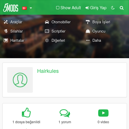
Show Adult
Giriş Yap
Araçlar
Otomobiller
Boya İşleri
Silahlar
Scriptler
Oyuncu
Haritalar
Diğerleri
Daha
Hairkules
1 dosya beğenildi
1 yorum
0 video