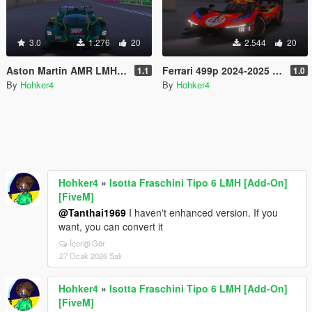
3.0
1.276
20
2.544
20
Aston Martin AMR LMH 2025 [Add-On] [FiveM]
Ferrari 499p 2024-2025 [Add-on] [FiveM]
1.1
1.0
By
Hohker4
By
Hohker4
Hohker4
»
Isotta Fraschini Tipo 6 LMH [Add-On]
[FiveM]
@Tanthai1969
I haven't enhanced version. If you
want, you can convert it
İçeriği Gör
27 Ocak 2026 Salı
Hohker4
»
Isotta Fraschini Tipo 6 LMH [Add-On]
[FiveM]