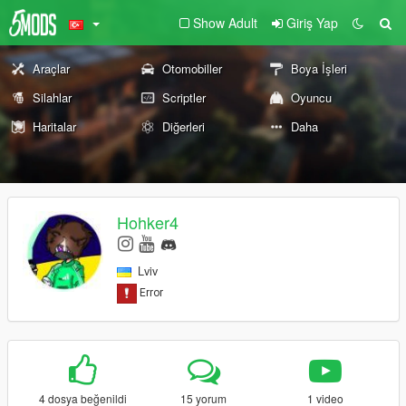
Show Adult
Giriş Yap
Araçlar
Otomobiller
Boya İşleri
Silahlar
Scriptler
Oyuncu
Haritalar
Diğerleri
Daha
Hohker4
Lviv
4 dosya beğenildi
15 yorum
1 video