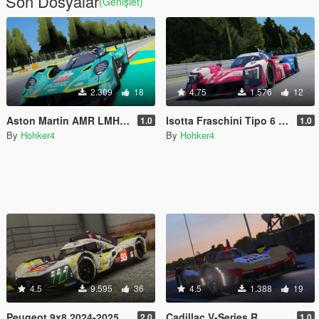
Son Dosyalar
(Genişlet)
2.309
18
4.75
1.576
12
Aston Martin AMR LMH WEC 2025 [Add-On] [FiveM]
Isotta Fraschini Tipo 6 LMH [Add-On] [FiveM]
1.0
1.0
By
Hohker4
By
Hohker4
4.5
9.595
36
4.5
1.388
19
Peugeot 9x8 2024-2025 [Add-On] [FiveM]
Cadillac V-Series R
2.0
1.0