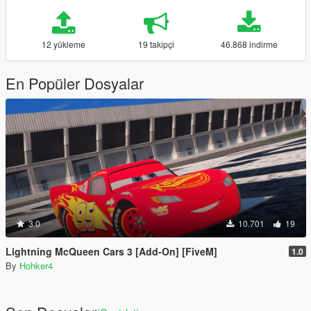
12 yükleme
19 takipçi
46.868 indirme
En Popüler Dosyalar
3.0
10.701
19
Lightning McQueen Cars 3 [Add-On] [FiveM]
1.0
By
Hohker4