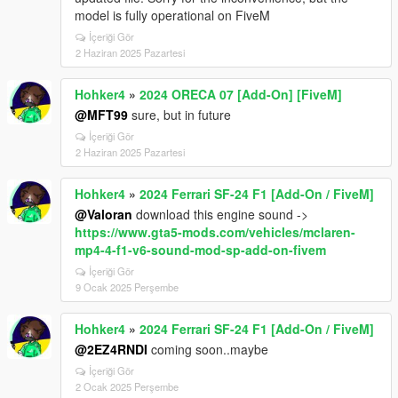
model is fully operational on FiveM
İçeriği Gör
2 Haziran 2025 Pazartesi
Hohker4
»
2024 ORECA 07 [Add-On] [FiveM]
@MFT99
sure, but in future
İçeriği Gör
2 Haziran 2025 Pazartesi
Hohker4
»
2024 Ferrari SF-24 F1 [Add-On / FiveM]
@Valoran
download this engine sound ->
https://www.gta5-mods.com/vehicles/mclaren-
mp4-4-f1-v6-sound-mod-sp-add-on-fivem
İçeriği Gör
9 Ocak 2025 Perşembe
Hohker4
»
2024 Ferrari SF-24 F1 [Add-On / FiveM]
@2EZ4RNDI
coming soon..maybe
İçeriği Gör
2 Ocak 2025 Perşembe