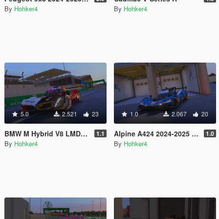
By
Hohker4
By
Hohker4
5.0
2.521
23
1.0
2.067
20
BMW M Hybrid V8 LMDH [Add-On] [FiveM]
Alpine A424 2024-2025 [Add-On] [FiveM]
1.1
1.0
By
Hohker4
By
Hohker4