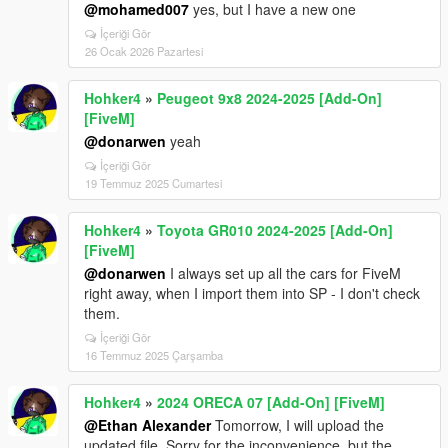
@mohamed007
yes, but I have a new one
İçeriği Gör
26 Ocak 2026 Pazartesi
Hohker4
»
Peugeot 9x8 2024-2025 [Add-On]
[FiveM]
@donarwen
yeah
İçeriği Gör
19 Temmuz 2025 Cumartesi
Hohker4
»
Toyota GR010 2024-2025 [Add-On]
[FiveM]
@donarwen
I always set up all the cars for FiveM
right away, when I import them into SP - I don't check
them.
İçeriği Gör
16 Temmuz 2025 Çarşamba
Hohker4
»
2024 ORECA 07 [Add-On] [FiveM]
@Ethan Alexander
Tomorrow, I will upload the
updated file. Sorry for the inconvenience, but the